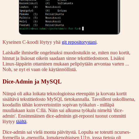
Kyseinen C-koodi löytyy yhä
git repositorystani
.
Laiskalle ihmiselle ongelmaksi muodostuikin se, miten nuo kortit,
hinnat ja lisäosat oikein saadaan sinne tekstitiedostoon. Lisäksi
Linux-läppärin ottaminen mukaan pelipöytään arvontaa varten ...
Noh, se nyt ei vaan ole käytännöllistä.
Dice-Admin ja MySQL
Niinpä oli aika loikata teknologioissa eteenpäin ja korvata kortit
sisältävä tekstitiedosto MySQL tietokannalla. Tavoilleni uskollisena,
koodailin tähän konvertointiin sopivan työkalun - milläpä
muullakaan kuin C:llä. Näin sai alkunsa työkalu nimeltä 'dice-
admin'. Ensimmäinen dice-adminin git-repooni tuonut committi
löytyy
täältä
.
Dice-admin sai vielä monta päivitystä. Lopulta se toteutti ncurses-
formeilla ja -menuilla, lomakepohjaisen UI:n, jossa tietoja oli