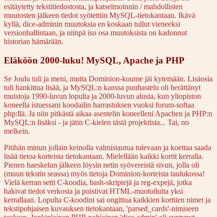
esitäytetty tekstitiedostosta, ja katselmoinnin / mahdollisten
muutosten jälkeen tiedot syötettiin MySQL-tietokantaan. Ikävä
kyllä, dice-adminin muutoksia en koskaan tullut vieneeksi
versionhallintaan, ja niinpä iso osa muutoksista on kadonnut
historian hämärään.
Eläköön 2000-luku! MySQL, Apache ja PHP
Se Joulu tuli ja meni, mutta Dominion-kuume jäi kytemään. Lisäosia
tuli hankittua lisää, ja MySQL:n kanssa puuhastelu oli herättänyt
muistoja 1990-luvun lopulta ja 2000-luvun alusta, kun yliopiston
koneella istuessani koodailin harrastuksen vuoksi forum-softaa
php:llä. Ja niin pitkästä aikaa asentelin koneelleni Apachen ja PHP:n
MySQL:n lisäksi - ja jätin C-kielen tästä projektista... Tai, no
melkein.
Pitihän minun jollain keinolla valmistautua tulevaan ja koettaa saada
lisää tietoa korteista tietokantaan. Mielellään kaikki kortit kerralla.
Pienen haeskelun jälkeen löysin netin syövereistä sivun, jolla oli
(muun tekstin seassa) myös tietoja Dominion-korteista taulukossa!
Vielä kerran setti C-koodia, bash-skriptejä ja reg-expejä, jotka
hakivat tiedot verkosta ja poistivat HTML-muotoiluita yksi
kerrallaan. Lopulta C-koodini sai ongittua kaikkien korttien nimet ja
tekstipohjaisen kuvauksen tietokantaan, 'parsed_cards'-nimiseen