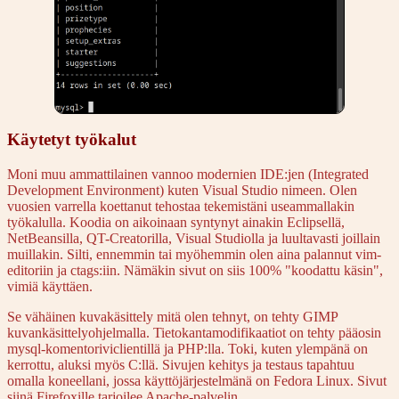
Käytetyt työkalut
Moni muu ammattilainen vannoo modernien IDE:jen (Integrated
Development Environment) kuten Visual Studio nimeen. Olen
vuosien varrella koettanut tehostaa tekemistäni useammallakin
työkalulla. Koodia on aikoinaan syntynyt ainakin Eclipsellä,
NetBeansilla, QT-Creatorilla, Visual Studiolla ja luultavasti joillain
muillakin. Silti, ennemmin tai myöhemmin olen aina palannut vim-
editoriin ja ctags:iin. Nämäkin sivut on siis 100% "koodattu käsin",
vimiä käyttäen.
Se vähäinen kuvakäsittely mitä olen tehnyt, on tehty GIMP
kuvankäsittelyohjelmalla. Tietokantamodifikaatiot on tehty pääosin
mysql-komentoriviclientillä ja PHP:lla. Toki, kuten ylempänä on
kerrottu, aluksi myös C:llä. Sivujen kehitys ja testaus tapahtuu
omalla koneellani, jossa käyttöjärjestelmänä on Fedora Linux. Sivut
siinä Firefoxille tarjoilee Apache-palvelin.