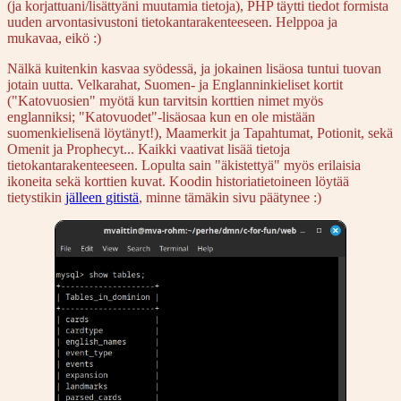
(ja korjattuani/lisättyäni muutamia tietoja), PHP täytti tiedot formista
uuden arvontasivustoni tietokantarakenteeseen. Helppoa ja
mukavaa, eikö :)
Nälkä kuitenkin kasvaa syödessä, ja jokainen lisäosa tuntui tuovan
jotain uutta. Velkarahat, Suomen- ja Englanninkieliset kortit
("Katovuosien" myötä kun tarvitsin korttien nimet myös
englanniksi; "Katovuodet"-lisäosaa kun en ole mistään
suomenkielisenä löytänyt!), Maamerkit ja Tapahtumat, Potionit, sekä
Omenit ja Prophecyt... Kaikki vaativat lisää tietoja
tietokantarakenteeseen. Lopulta sain "äkistettyä" myös erilaisia
ikoneita sekä korttien kuvat. Koodin historiatietoineen löytää
tietystikin
jälleen gitistä
, minne tämäkin sivu päätynee :)