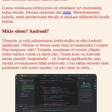
Uutena tulokkaana kehityksessä oli minullakin nyt ensimmäistä
kertaa tekoäly. Hieman enemmän siitä
täällä
. Mielenkiintoinen
kokeilu, mutta päivätyössäni tekoäly ei ainakaan tällähetkellä
koodia
kirjoita.
Mitäs sitten? Android?
Viimeisin, ja vielä julkaisematon kehityskulku on ollut Android-
applikaatio. Olisihan se hienoa saada tämä arvontamasiina Googlen
Play-kauppaan, eikö? Toisaalta, useamman eri version ylläpito
yhden miehen voimin ei oikein iske. Tämän tosin voi kätevästi
taklata pienellä "huijauksella" - eli Android-applikaatiolla, joka
näyttää arvontakoneen täältä nettisivulta :) Saa nähdä eteneekö tämä
puuhastelu vielä uusiin suuntiin, vai joko tämä on nähty...