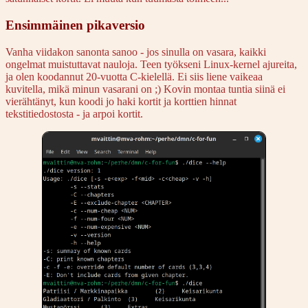
Ensimmäinen pikaversio
Vanha viidakon sanonta sanoo - jos sinulla on vasara, kaikki
ongelmat muistuttavat nauloja. Teen työkseni Linux-kernel ajureita,
ja olen koodannut 20-vuotta C-kielellä. Ei siis liene vaikeaa
kuvitella, mikä minun vasarani on ;) Kovin montaa tuntia siinä ei
vierähtänyt, kun koodi jo haki kortit ja korttien hinnat
tekstitiedostosta - ja arpoi kortit.