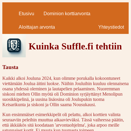
Etusivu
Dominion korttiarvonta
Aloittajan arvonta
Yhteystiedot
Kuinka Suffle.fi tehtiin
Tausta
Kaikki alkoi Jouluna 2024, kun olimme porukalla kokoontuneet
viettämään Joulua äitini luokse. Näihin Jouluihin kuuluu olennaisena
osana yhdessä oleminen ja lautapelien pelaaminen. Nuoremman
siskoni miehen Ollin myötä oli Dominion syrjäyttänyt Menolipun
suosikkipelinä, ja uusina lisäosina oli Joulupukin tuoma
Keisarikunta ja siskoni ja Ollin saama Nousukausi.
Kun ensimmäiset esimerkkipelit oli pelattu, alkoi korttien valinta
seuraaviin peleihin muuttua aikaavieväksi. Tässä vaiheessa päätin,
että äkkiäkös sitä koodataan 'arvontaohjelma', joka arpoo meille
satunnaiset kortit. Ei muuta kun tuumasta toimeen...