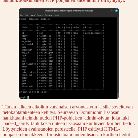
tauluun. Jonkinlainen PHP-pohjainen 'dice-admin' oli syntynyt,
Tämän jälkeen alkoikin varsinaisen arvontasivun ja sille soveltuvan
tietokantarakenteen kehitys. Seuraavan Dominionin-lisäosan
hankittuani teinkin uuden PHP-pohjaisen 'admin'-sivun, joka luki
'parsed_cards'-taulukosta uuteen lisäosaani kuuluvien korttien tiedot.
Löytyneiden avainsanojen perusteella, PHP esitäytti HTML-
pohjaisen lomakkeen. Tarkistettuani uuden lisäosan korttien tiedot