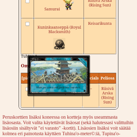
Peruskorttien lisäksi koneessa on kortteja myös useammasta
lisäosasta. Voit valita käytettävät lisäosat (sekä halutessasi valittuihin
lisäosiin sisältyvät "ei varasto" -kortit). Lisäosien lisäksi voit säätää
kolmea eri painotusta käyttäen Tuhina'o-meter©:iä, Tupina'o-