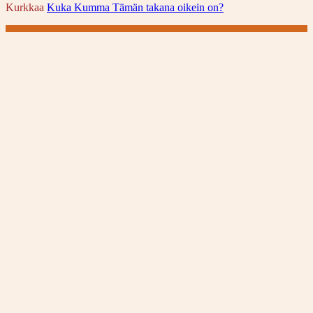
Kurkkaa
Kuka Kumma Tämän takana oikein on?