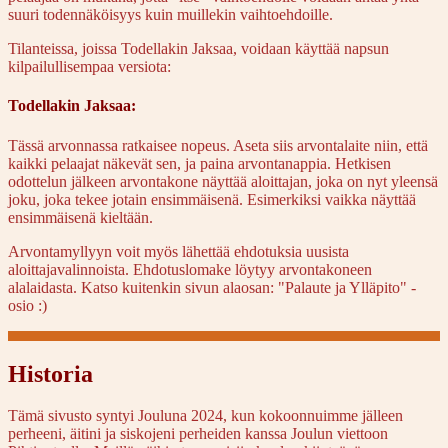
suuri todennäköisyys kuin muillekin vaihtoehdoille.
Tilanteissa, joissa Todellakin Jaksaa, voidaan käyttää napsun
kilpailullisempaa versiota:
Todellakin Jaksaa:
Tässä arvonnassa ratkaisee nopeus. Aseta siis arvontalaite niin, että
kaikki pelaajat näkevät sen, ja paina arvontanappia. Hetkisen
odottelun jälkeen arvontakone näyttää aloittajan, joka on nyt yleensä
joku, joka tekee jotain ensimmäisenä. Esimerkiksi vaikka näyttää
ensimmäisenä kieltään.
Arvontamyllyyn voit myös lähettää ehdotuksia uusista
aloittajavalinnoista. Ehdotuslomake löytyy arvontakoneen
alalaidasta. Katso kuitenkin sivun alaosan: "Palaute ja Ylläpito" -
osio :)
Historia
Tämä sivusto syntyi Jouluna 2024, kun kokoonnuimme jälleen
perheeni, äitini ja siskojeni perheiden kanssa Joulun viettoon