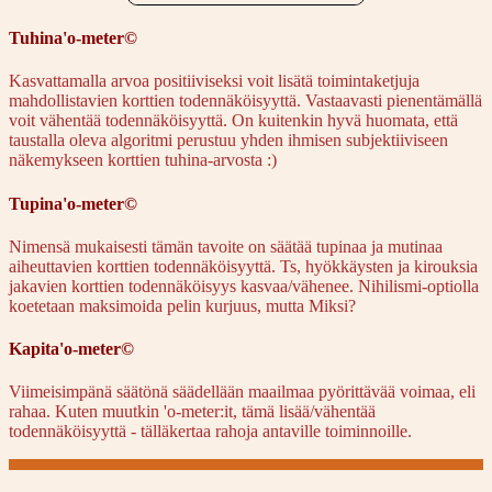
Tuhina'o-meter©
Kasvattamalla arvoa positiiviseksi voit lisätä toimintaketjuja
mahdollistavien korttien todennäköisyyttä. Vastaavasti pienentämällä
voit vähentää todennäköisyyttä. On kuitenkin hyvä huomata, että
taustalla oleva algoritmi perustuu yhden ihmisen subjektiiviseen
näkemykseen korttien tuhina-arvosta :)
Tupina'o-meter©
Nimensä mukaisesti tämän tavoite on säätää tupinaa ja mutinaa
aiheuttavien korttien todennäköisyyttä. Ts, hyökkäysten ja kirouksia
jakavien korttien todennäköisyys kasvaa/vähenee. Nihilismi-optiolla
koetetaan maksimoida pelin kurjuus, mutta Miksi?
Kapita'o-meter©
Viimeisimpänä säätönä säädellään maailmaa pyörittävää voimaa, eli
rahaa. Kuten muutkin 'o-meter:it, tämä lisää/vähentää
todennäköisyyttä - tälläkertaa rahoja antaville toiminnoille.