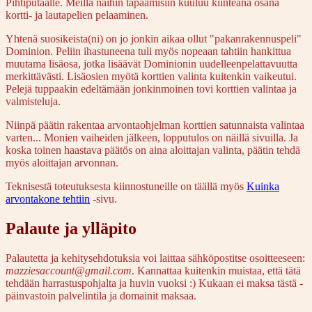
Pihtiputaalle. Meillä näihin tapaamisiin kuuluu kiinteänä osana
kortti- ja lautapelien pelaaminen.
Yhtenä suosikeista(ni) on jo jonkin aikaa ollut "pakanrakennuspeli"
Dominion. Peliin ihastuneena tuli myös nopeaan tahtiin hankittua
muutama lisäosa, jotka lisäävät Dominionin uudelleenpelattavuutta
merkittävästi. Lisäosien myötä korttien valinta kuitenkin vaikeutui.
Pelejä tuppaakin edeltämään jonkinmoinen tovi korttien valintaa ja
valmisteluja.
Niinpä päätin rakentaa arvontaohjelman korttien satunnaista valintaa
varten... Monien vaiheiden jälkeen, lopputulos on näillä sivuilla. Ja
koska toinen haastava päätös on aina aloittajan valinta, päätin tehdä
myös aloittajan arvonnan.
Teknisestä toteutuksesta kiinnostuneille on täällä myös
Kuinka
arvontakone tehtiin
-sivu.
Palaute ja ylläpito
Palautetta ja kehitysehdotuksia voi laittaa sähköpostitse osoitteeseen:
mazziesaccount@gmail.com
. Kannattaa kuitenkin muistaa, että tätä
tehdään harrastuspohjalta ja huvin vuoksi :) Kukaan ei maksa tästä -
päinvastoin palvelintila ja domainit maksaa.