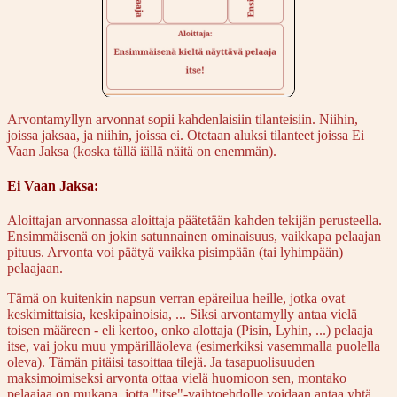
Arvontamyllyn arvonnat sopii kahdenlaisiin tilanteisiin. Niihin,
joissa jaksaa, ja niihin, joissa ei. Otetaan aluksi tilanteet joissa Ei
Vaan Jaksa (koska tällä iällä näitä on enemmän).
Ei Vaan Jaksa:
Aloittajan arvonnassa aloittaja päätetään kahden tekijän perusteella.
Ensimmäisenä on jokin satunnainen ominaisuus, vaikkapa pelaajan
pituus. Arvonta voi päätyä vaikka pisimpään (tai lyhimpään)
pelaajaan.
Tämä on kuitenkin napsun verran epäreilua heille, jotka ovat
keskimittaisia, keskipainoisia, ... Siksi arvontamylly antaa vielä
toisen määreen - eli kertoo, onko alottaja (Pisin, Lyhin, ...) pelaaja
itse, vai joku muu ympärilläoleva (esimerkiksi vasemmalla puolella
oleva). Tämän pitäisi tasoittaa tilejä. Ja tasapuolisuuden
maksimoimiseksi arvonta ottaa vielä huomioon sen, montako
pelaajaa on mukana, jotta "itse"-vaihtoehdolle voidaan antaa yhtä