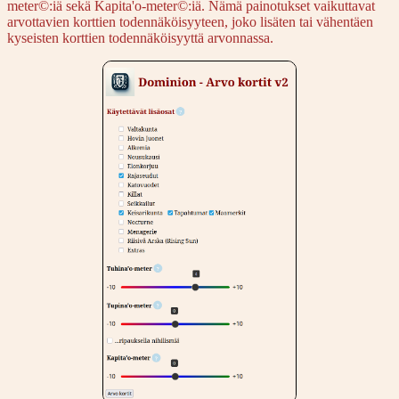
meter©:iä sekä Kapita'o-meter©:iä. Nämä painotukset vaikuttavat
arvottavien korttien todennäköisyyteen, joko lisäten tai vähentäen
kyseisten korttien todennäköisyyttä arvonnassa.